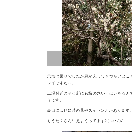
今年の梅
天気は曇りでしたが風が入ってきづらいとこ
レイですね～。
工場付近の至る所にも梅の木いっぱいあるん
うです。
裏山には他に菜の花やスイセンとかあります
もうたくさん生えまくってますΣ(･ω･ﾉ)ﾉ