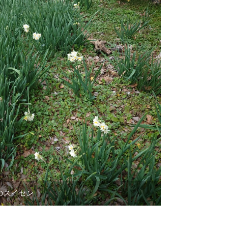
のスイセン
。