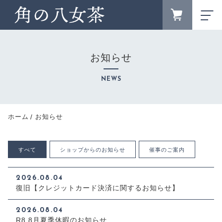
FAVORITE
LOGIN
お知らせ
ランキング
RANKING
NEWS
ブランドサイト
BRAND SITE
新着商品
ホーム
お知らせ
NEW ITEM
お知らせ
すべて
ショップからのお知らせ
催事のご案内
NEWS
キャンペーン
CAMPAIGN
2026.08.04
復旧【クレジットカード決済に関するお知らせ】
カテゴリー
CATEGORY
2026.08.04
商品一覧
R8.8月夏季休暇のお知らせ