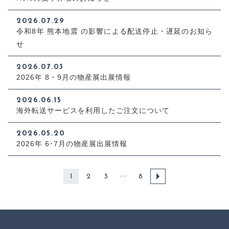
PRODUCTS
最近チェックした商品
2026.07.29
CHECKED PRODUCTS
令和8年 熊本地震 の影響による配送停止・遅延のお知ら
注文履歴
せ
ORDER HISTORY
2026.07.03
ショッピングガイド
2026年 8・9月の物産展出展情報
SHOPPING GUIDE
当社について
2026.06.15
ABOUT US
海外転送サービスを利用したご注文について
コンテンツ
CONTENT
2026.05.20
2026年 6･7月の物産展出展情報
よくある質問
FAQ
お問い合わせ
...
1
2
3
8
CONTACT