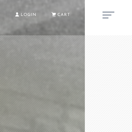
E
LOGIN
CART
新着商品
NEW ITEM
カテゴリー
CATEGORY
注文履歴