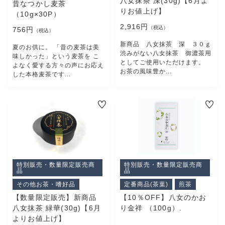
八女抹茶 深(30g)【6月よ
プライバシーポリシー
昔なつかし麦茶
りお値上げ】
（10g×30P）
特定商取引法に基づく表記
2,916円
（税込）
756円
（税込）
新商品 八女抹茶 深 ３０ｇ
夏のお供に。 「昔の麦茶は美
渋みがない八女抹茶 御濃茶用
味しかった」という麦茶を こ
としてご使用いただけます。
よなく愛する方々の声にお応え
お茶の風味豊か...
した本格麦茶です...
特別販売・数量限定販売商
特別販売・数量限定販売商
品
品
その他お茶・嗜好品
定番商品(茶葉)
煎茶
【数量限定販売】新商品
【10％OFF】八女のかお
八女抹茶 緑華(30g)【6月
り金祥 （100g）.
よりお値上げ】