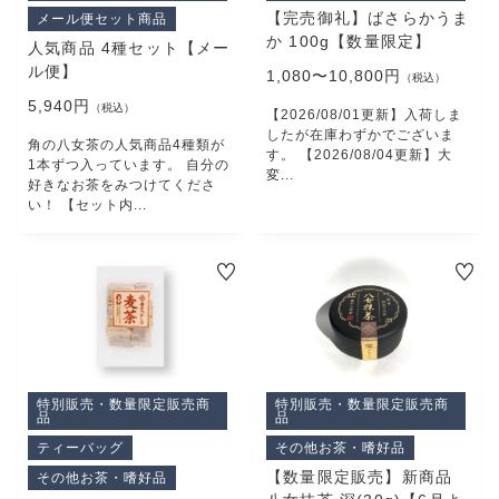
PRODUCTS
【完売御礼】ばさらかうま
メール便セット商品
最近チェックした商品
か 100g【数量限定】
人気商品 4種セット【メー
CHECKED PRODUCTS
ル便】
1,080〜10,800円
（税込）
注文履歴
5,940円
（税込）
【2026/08/01更新】入荷しま
ORDER HISTORY
したが在庫わずかでございま
角の八女茶の人気商品4種類が
ショッピングガイド
す。 【2026/08/04更新】大
1本ずつ入っています。 自分の
SHOPPING GUIDE
変...
好きなお茶をみつけてくださ
当社について
い！ 【セット内...
ABOUT US
コンテンツ
CONTENT
よくある質問
FAQ
お問い合わせ
CONTACT
特別販売・数量限定販売商
特別販売・数量限定販売商
品
品
ティーバッグ
その他お茶・嗜好品
【数量限定販売】新商品
その他お茶・嗜好品