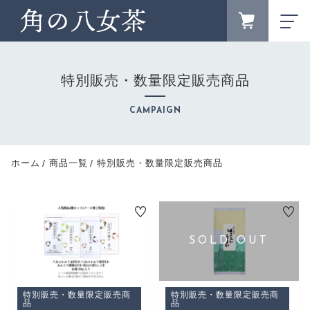
FAVORITE
LOGIN
特別販売・数量限定販売商品
ランキング
RANKING
CAMPAIGN
ブランドサイト
BRAND SITE
新着商品
ホーム
商品一覧
特別販売・数量限定販売商品
NEW ITEM
お知らせ
NEWS
キャンペーン
CAMPAIGN
カテゴリー
CATEGORY
特別販売・数量限定販売商
特別販売・数量限定販売商
商品一覧
品
品