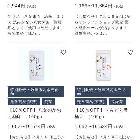
1,944円
1,166〜11,664円
（税込）
（税込）
新商品 八女抹茶 緑華 ３０
【お知らせ】７月１８日(土)か
ｇ 渋みがない八女抹茶 御薄
らオンラインショップ限定 夏
用としてご使用いただけます。
の感謝セールが始まります！
豊で華やぐ味わ...
対象商品が５％...
特別販売・数量限定販売商
特別販売・数量限定販売商
品
品
定番商品(茶葉)
煎茶
定番商品(茶葉)
玉緑茶
【10％OFF】八女のかお
【10％OFF】玉みどり豊
り極印 （100g）
極印 （100g）
1,652〜16,524円
1,652〜16,524円
（税込）
（税込）
【お知らせ】７月１８日(土)か
【お知らせ】７月１８日(土)か