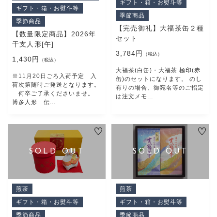
ギフト・箱・お熨斗等
PRODUCTS
ギフト・箱・お熨斗等
季節商品
最近チェックした商品
季節商品
CHECKED PRODUCTS
【完売御礼】大福茶缶２種
【数量限定商品】2026年
セット
注文履歴
干支人形[午]
ORDER HISTORY
3,784円
（税込）
1,430円
（税込）
ショッピングガイド
大福茶(白缶)・大福茶 極印(赤
SHOPPING GUIDE
※11月20日ごろ入荷予定 入
缶)のセットになります。 のし
荷次第随時ご発送となります。
有りの場合、御宛名等のご指定
当社について
何卒ご了承くださいませ。
は注文メモ...
ABOUT US
博多人形 伝...
コンテンツ
CONTENT
よくある質問
FAQ
お問い合わせ
CONTACT
煎茶
煎茶
ギフト・箱・お熨斗等
ギフト・箱・お熨斗等
季節商品
季節商品