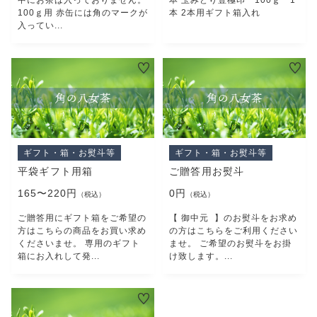
100ｇ用 赤缶には角のマークが
本 2本用ギフト箱入れ
入ってい...
ギフト・箱・お熨斗等
ギフト・箱・お熨斗等
平袋ギフト用箱
ご贈答用お熨斗
165〜220円
0円
（税込）
（税込）
ご贈答用にギフト箱をご希望の
【 御中元 】のお熨斗をお求め
方はこちらの商品をお買い求め
の方はこちらをご利用ください
くださいませ。 専用のギフト
ませ。 ご希望のお熨斗をお掛
箱にお入れして発...
け致します。...