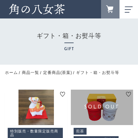
FAVORITE
LOGIN
ギフト・箱・お熨斗等
ランキング
RANKING
GIFT
ブランドサイト
BRAND SITE
新着商品
ホーム
商品一覧
定番商品(茶葉)
ギフト・箱・お熨斗等
NEW ITEM
お知らせ
NEWS
キャンペーン
CAMPAIGN
カテゴリー
CATEGORY
特別販売・数量限定販売商
煎茶
商品一覧
品