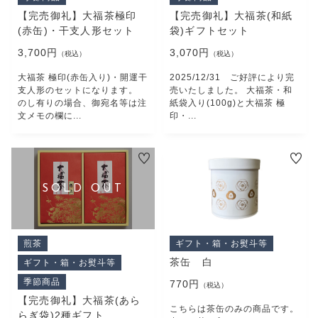
プライバシーポリシー
【完売御礼】大福茶極印
【完売御礼】大福茶(和紙
特定商取引法に基づく表記
(赤缶)・干支人形セット
袋)ギフトセット
3,700円
3,070円
（税込）
（税込）
大福茶 極印(赤缶入り)・開運干
2025/12/31 ご好評により完
支人形のセットになります。
売いたしました。 大福茶・和
のし有りの場合、御宛名等は注
紙袋入り(100g)と大福茶 極
文メモの欄に...
印・...
煎茶
ギフト・箱・お熨斗等
茶缶 白
ギフト・箱・お熨斗等
季節商品
770円
（税込）
【完売御礼】大福茶(あら
こちらは茶缶のみの商品です。
らぎ袋)2種ギフト