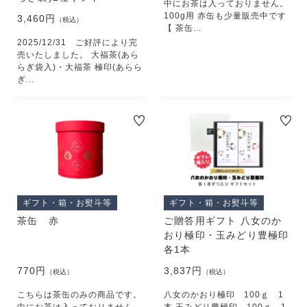
中にお茶は入っておりません。
100g用 赤缶も少量販売中です
3,460円
（税込）
【 茶缶...
2025/12/31 ご好評により完
売いたしました。 大福茶(あら
らぎ袋入)・大福茶 極印(あらら
ぎ...
ギフト・箱・お熨斗等
ギフト・箱・お熨斗等
茶缶 赤
ご贈答用ギフト 八女のか
おり極印・玉みどり豊極印
各1本
770円
3,837円
（税込）
（税込）
こちらは茶缶のみの商品です。
八女のかおり極印 100ｇ 1
中にお茶は入っておりません。
本 玉みどり豊極印 100ｇ 1