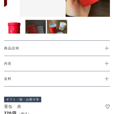
カートを確認する
PRODUCTS
最近チェックした商品
CHECKED PRODUCTS
注文履歴
ORDER HISTORY
ショッピングガイド
SHOPPING GUIDE
当社について
商品説明
ABOUT US
コンテンツ
内容
CONTENT
よくある質問
FAQ
送料
お問い合わせ
CONTACT
ギフト・箱・お熨斗等
茶缶 赤
770
円
（税込）