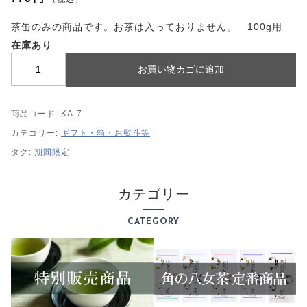
プライバシーポリシー
特定商取引法に基づく表記
茶缶のみの商品です。お茶は入っておりません。 100g用
在庫あり
茶
お買い物カゴに追加
缶
赤
商品コード:
KA-7
個
カテゴリー:
ギフト・箱・お熨斗等
タグ:
期間限定
カテゴリー
CATEGORY