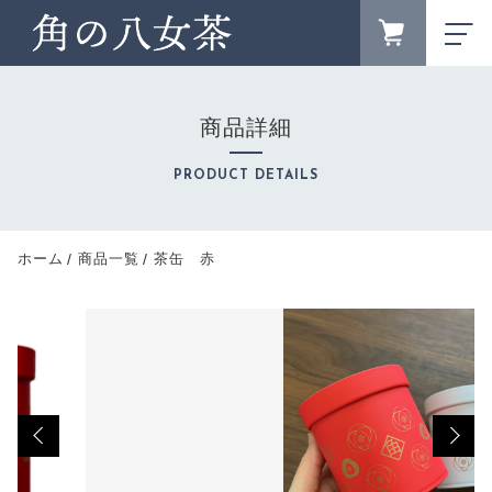
カートに商品を追加しました
FAVORITE
LOGIN
商品詳細
ランキング
RANKING
茶缶 赤
PRODUCT DETAILS
ブランドサイト
数量
BRAND SITE
新着商品
ホーム
商品一覧
茶缶 赤
770円
（税込）
NEW ITEM
お知らせ
NEWS
キャンペーン
CAMPAIGN
ショッピングを続ける
カテゴリー
CATEGORY
商品一覧