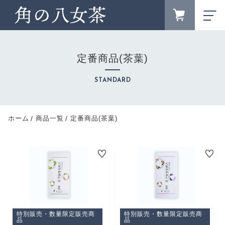
FAVORITE
LOGIN
定番商品(茶葉)
ランキング
RANKING
STANDARD
ブランドサイト
BRAND SITE
新着商品
ホーム
商品一覧
定番商品(茶葉)
NEW ITEM
お知らせ
NEWS
キャンペーン
CAMPAIGN
カテゴリー
CATEGORY
特別販売・数量限定販売商
特別販売・数量限定販売商
商品一覧
品
品