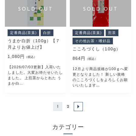
定番商品(茶葉)
白折
定番商品(茶葉)
煎茶
うまか白折（100g）【７
その他お茶・嗜好品
月よりお値上げ】
こころづくし（100g）
1,080円
（税込）
864円
（税込）
【2026/07/03更新】入荷いた
12月より商品規格が100ｇへ変
しました。大変お待たせいたし
更となりました！ 新しい規格
ました。 上煎茶からとれた う
のこころづくしをよろしくお願
まか白...
いいたします...
1
2
カテゴリー