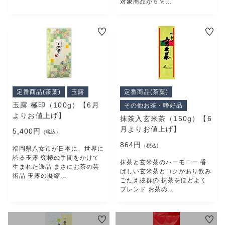
対象商品が５％...
定番商品(茶葉)
玉露
定番商品(茶葉)
玉露 極印（100g）【6月
その他お茶・嗜好品
よりお値上げ】
抹茶入玄米茶（150g）【6
月よりお値上げ】
5,400円
（税込）
864円
（税込）
福岡県八女市が日本に、世界に
誇る玉露 究極の手間をかけて
抹茶と玄米茶のハーモニー 香
生まれた逸品 まさにお茶の芸
ばしい玄米茶とコクがあり飲み
術品 玉露の凝縮...
ごたえ抜群の 抹茶をほどよく
ブレンド お茶の...