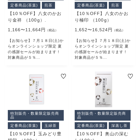
PRODUCTS
定番商品(茶葉)
煎茶
定番商品(茶葉)
煎茶
最近チェックした商品
【10％OFF】八女のかお
【10％OFF】八女のかお
CHECKED PRODUCTS
り金祥 （100g）.
り極印 （100g）
注文履歴
1,166〜11,664円
1,652〜16,524円
（税込）
（税込）
ORDER HISTORY
【お知らせ】７月１８日(土)か
【お知らせ】７月１８日(土)か
ショッピングガイド
らオンラインショップ限定 夏
らオンラインショップ限定 夏
SHOPPING GUIDE
の感謝セールが始まります！
の感謝セールが始まります！
当社について
対象商品が５％...
対象商品が５％...
ABOUT US
コンテンツ
CONTENT
よくある質問
FAQ
お問い合わせ
CONTACT
特別販売・数量限定販売商
特別販売・数量限定販売商
品
品
定番商品(茶葉)
玉緑茶
定番商品(茶葉)
深蒸し茶
【10％OFF】玉みどり豊
【10％OFF】奥山の深む