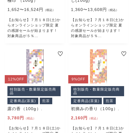
極印 （100g）
し(100g)
プライバシーポリシー
1,652〜16,524円
1,360〜13,608円
特定商取引法に基づく表記
（税込）
（税込）
【お知らせ】７月１８日(土)か
【お知らせ】７月１８日(土)か
らオンラインショップ限定 夏
らオンラインショップ限定 夏
の感謝セールが始まります！
の感謝セールが始まります！
対象商品が５％...
対象商品が５％...
12%
OFF
9%
OFF
特別販売・数量限定販売商
特別販売・数量限定販売商
品
品
定番商品(茶葉)
煎茶
定番商品(茶葉)
煎茶
露の香（100g）.
初摘みの香り（100g）.
3,780円
2,160円
（税込）
（税込）
【お知らせ】７月１８日(土)か
【お知らせ】７月１８日(土)か