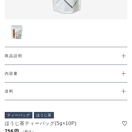
カートを確認する
PRODUCTS
最近チェックした商品
CHECKED PRODUCTS
注文履歴
ORDER HISTORY
ショッピングガイド
SHOPPING GUIDE
当社について
商品説明
ABOUT US
コンテンツ
内容量
CONTENT
よくある質問
FAQ
送料
お問い合わせ
CONTACT
ティーバッグ
ほうじ茶
ほうじ茶ティーバッグ(5g×10P)
756
円
（税込）