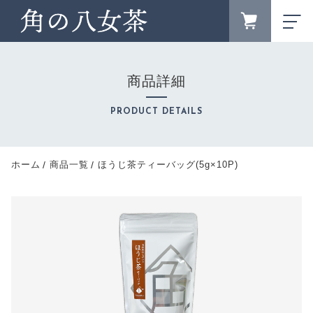
カートに商品を追加しました
FAVORITE
LOGIN
商品詳細
ランキング
RANKING
ほうじ茶ティーバッグ(5g×10P)
PRODUCT DETAILS
ブランドサイト
数量
BRAND SITE
新着商品
ホーム
商品一覧
ほうじ茶ティーバッグ(5g×10P)
756円
（税込）
NEW ITEM
お知らせ
NEWS
キャンペーン
CAMPAIGN
ショッピングを続ける
カテゴリー
CATEGORY
商品一覧