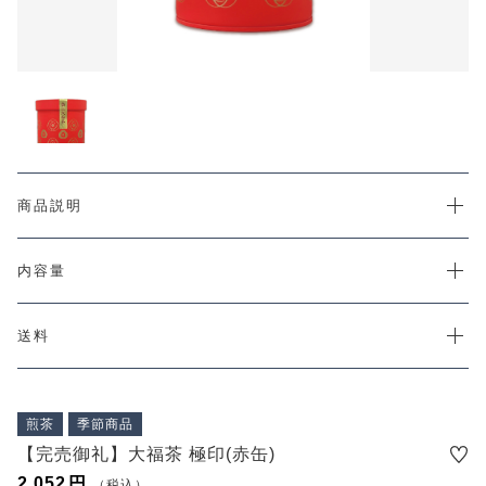
カートを確認する
PRODUCTS
最近チェックした商品
CHECKED PRODUCTS
注文履歴
ORDER HISTORY
ショッピングガイド
SHOPPING GUIDE
当社について
商品説明
ABOUT US
コンテンツ
内容量
CONTENT
よくある質問
FAQ
送料
お問い合わせ
CONTACT
煎茶
季節商品
【完売御礼】大福茶 極印(赤缶)
2,052
円
（税込）