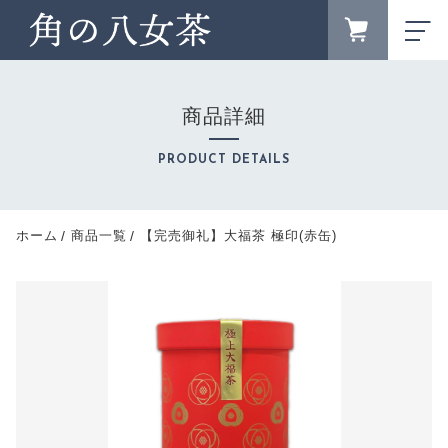
カートに商品を追加しました
FAVORITE
LOGIN
商品詳細
ランキング
RANKING
【完売御礼】大福茶 極印(赤缶)
PRODUCT DETAILS
ブランドサイト
数量
BRAND SITE
新着商品
ホーム
商品一覧
【完売御礼】大福茶 極印(赤缶)
2,052円
（税込）
NEW ITEM
お知らせ
NEWS
キャンペーン
CAMPAIGN
ショッピングを続ける
カテゴリー
CATEGORY
商品一覧